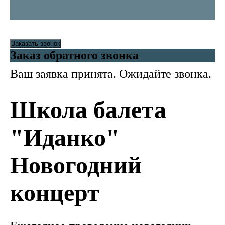
Заказать звонок
Заказ обратного звонка
Ваш заявка принята. Ожидайте звонка.
Школа балета
"Иданко"
Новогодний
концерт
Школа балета "Иданко" - занятия балетом для детей от 3 лет в Москве. Детская классическая хореография, ритмика, балет, сценическое мастерство. Обучение балету детей проходит в залах для хореографии, расположенных в ЮЗАО, ЮАЮ, ЦАО, СВАО Москвы. Занятия балетом проводят профессиональные педагоги-хореографы. В период обучения дети выступают на сцене в качестве участников фестивалей, конкурсов по
хореографии, заняты в балетных спектаклях.